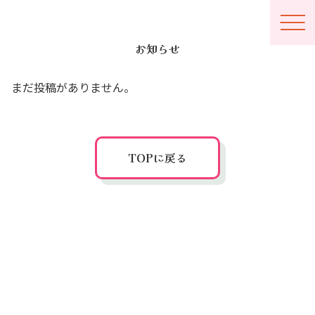
メニ
お知らせ
ュー
開閉
まだ投稿がありません。
概要
ルール
TOPに戻る
開催要項
アクセス
写真館
よくある質問
お問い合わせ