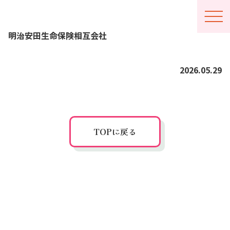
メニ
明治安田生命保険相互会社
ュー
開閉
2026.05.29
概要
ルール
開催要項
TOPに戻る
アクセス
写真館
よくある質問
お問い合わせ