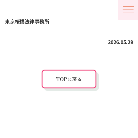
メニ
東京桜橋法律事務所
ュー
開閉
2026.05.29
概要
ルール
開催要項
TOPに戻る
アクセス
写真館
よくある質問
お問い合わせ